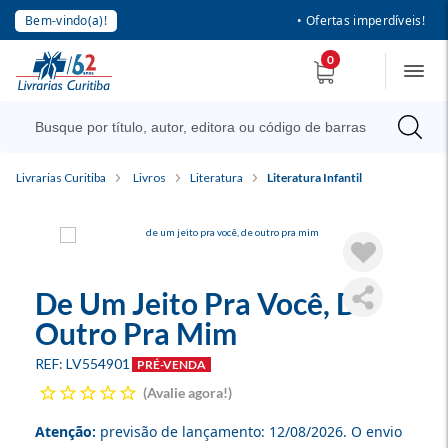
Bem-vindo(a)!
• Ofertas imperdíveis!
0
Livrarias Curitiba
Livros
Literatura
Literatura Infantil
De Um Jeito Pra Você, De
Outro Pra Mim
LV554901
PRÉ-VENDA
Avalie agora!
Atenção:
previsão de lançamento:
12/08/2026
. O envio