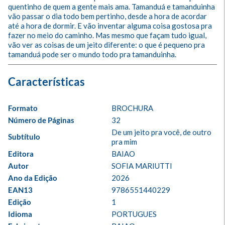
quentinho de quem a gente mais ama. Tamanduá e tamanduinha 
vão passar o dia todo bem pertinho, desde a hora de acordar 
até a hora de dormir. E vão inventar alguma coisa gostosa pra 
fazer no meio do caminho. Mas mesmo que façam tudo igual, 
vão ver as coisas de um jeito diferente: o que é pequeno pra 
tamanduá pode ser o mundo todo pra tamanduinha.
Formato
BROCHURA
Número de Páginas
32
De um jeito pra você, de outro 
Subtítulo
pra mim
Editora
BAIAO
Autor
SOFIA MARIUTTI
Ano da Edição
2026
EAN13
9786551440229
Edição
1
Idioma
PORTUGUES