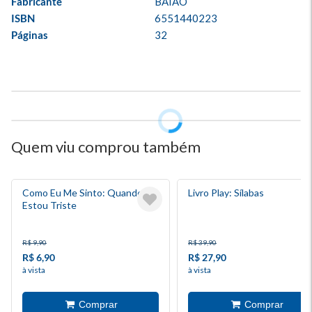
Fabricante
BAIAO
ISBN
6551440223
Páginas
32
Quem viu comprou também
Como Eu Me Sinto: Quando
Livro Play: Sílabas
Estou Triste
R$ 9,90
R$ 39,90
R$ 6,90
R$ 27,90
à vista
à vista