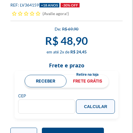
LV364159
+18 ANOS
-30% OFF
Avalie agora!
R$ 69,90
R$ 48,90
2
x
R$ 24,45
Frete e prazo
RECEBER
FRETE GRÁTIS
CEP
CALCULAR