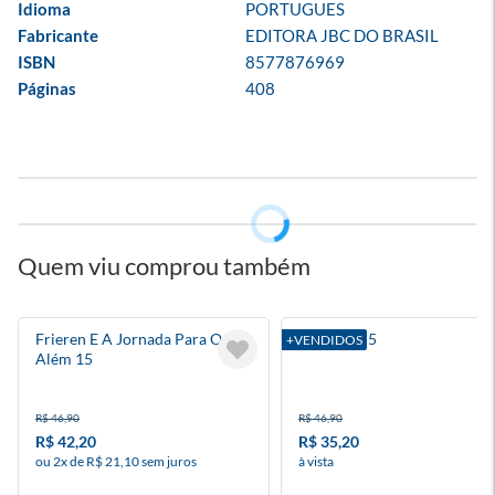
Idioma
PORTUGUES
Fabricante
EDITORA JBC DO BRASIL
ISBN
8577876969
Páginas
408
Quem viu comprou também
Frieren E A Jornada Para O
Blue Lock 5
+VENDIDOS
Além 15
R$ 46,90
R$ 46,90
R$ 42,20
R$ 35,20
ou 2x de R$ 21,10 sem juros
à vista