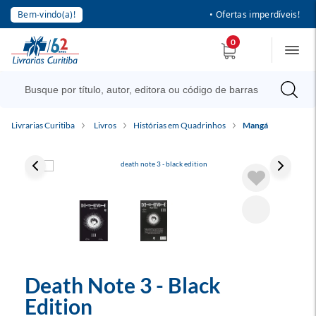
Bem-vindo(a)!
• Ofertas imperdíveis!
0
Livrarias Curitiba
Livros
Histórias em Quadrinhos
Mangá
Death Note 3 - Black
Edition