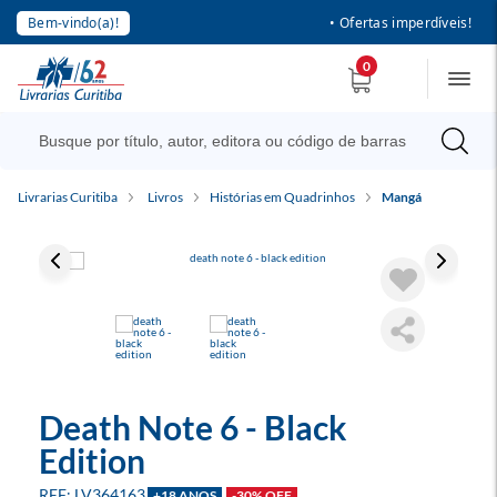
Bem-vindo(a)!
• Ofertas imperdíveis!
0
Livrarias Curitiba
Livros
Histórias em Quadrinhos
Mangá
Death Note 6 - Black
Edition
LV364163
+18 ANOS
-30% OFF