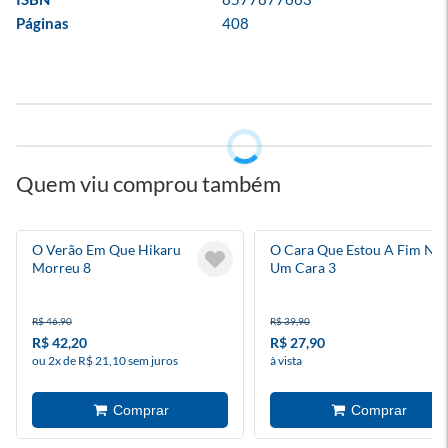
Páginas
408
Quem viu comprou também
O Verão Em Que Hikaru
O Cara Que Estou A Fim Não
Morreu 8
Um Cara 3
R$ 46,90
R$ 39,90
R$ 42,20
R$ 27,90
ou 2x de R$ 21,10 sem juros
à vista