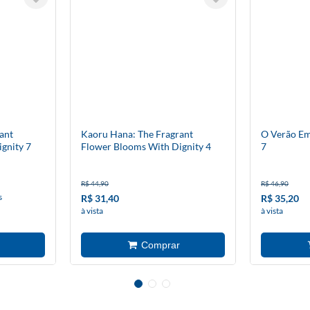
ant
Kaoru Hana: The Fragrant
O Verão E
gnity 7
Flower Blooms With Dignity 4
7
R$ 44,90
R$ 46,90
s
R$ 31,40
R$ 35,20
à vista
à vista