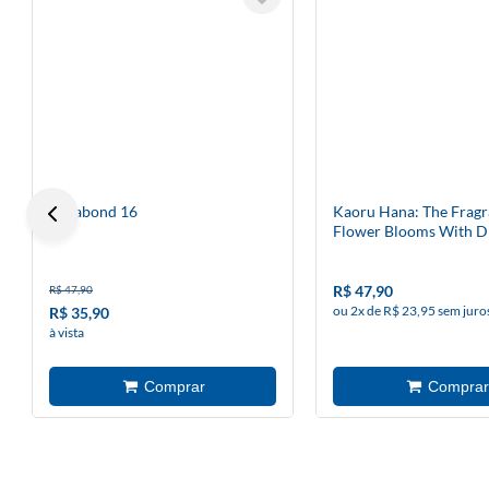
Vagabond 16
Kaoru Hana: The Fragr
Flower Blooms With Di
R$ 47,90
R$ 47,90
ou 2x de R$ 23,95 sem juro
R$ 35,90
à vista