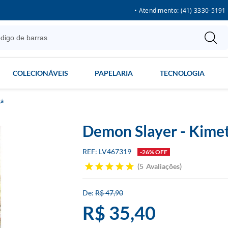
• Atendimento: (41) 3330-5191
COLECIONÁVEIS
PAPELARIA
TECNOLOGIA
á
Demon Slayer - Kimet
LV467319
-26% OFF
5
Avaliações
R$ 47,90
R$ 35,40