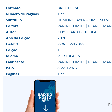
Formato
BROCHURA
Número de Páginas
192
Subtítulo
DEMON SLAYER - KIMETSU NO 
Editora
PANINI COMICS | PLANET MA
Autor
KOYOHARU GOTOUGE
Ano da Edição
2020
EAN13
9786555123623
Edição
1
Idioma
PORTUGUES
Fabricante
PANINI COMICS | PLANET MA
ISBN
6555123621
Páginas
192
Re