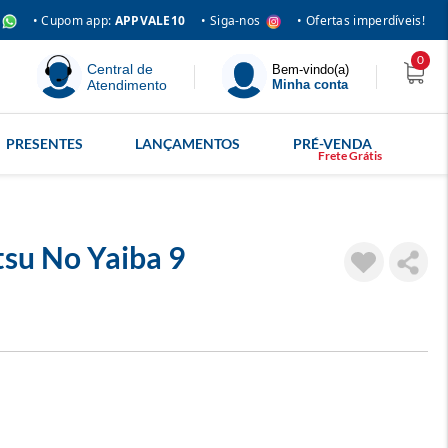
• Siga-nos
• Cupom app:
APPVALE10
• Ofertas imperdíveis!
0
Central de
Bem-vindo(a)
Atendimento
Minha conta
PRESENTES
LANÇAMENTOS
PRÉ-VENDA
su No Yaiba 9