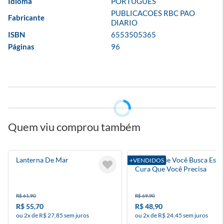
Idioma
PORTUGUES
PUBLICACOES RBC PAO 
Fabricante
DIARIO
ISBN
6553505365
Páginas
96
Quem viu comprou também
Lanterna De Mar
A Vida Que Você Busca Está
+VENDIDOS
Cura Que Você Precisa
R$ 61,90
R$ 69,90
R$ 55,70
R$ 48,90
ou 2x de R$ 27,85 sem juros
ou 2x de R$ 24,45 sem juros