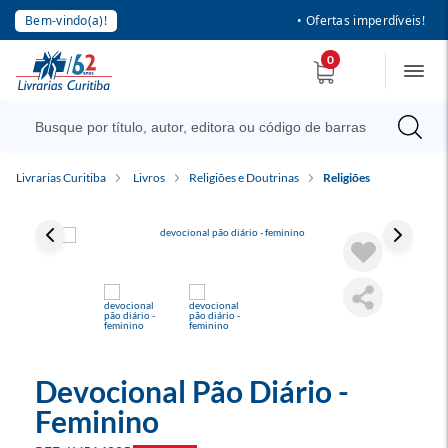
Bem-vindo(a)!
• Ofertas imperdíveis!
0
Livrarias Curitiba
Livros
Religiões e Doutrinas
Religiões
Devocional Pão Diário -
Feminino