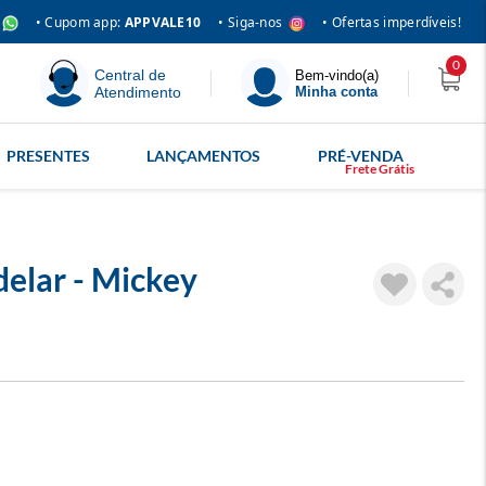
• Siga-nos
• Cupom app:
APPVALE10
• Ofertas imperdíveis!
0
Central de
Bem-vindo(a)
Atendimento
Minha conta
PRESENTES
LANÇAMENTOS
PRÉ-VENDA
elar - Mickey