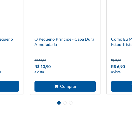
Pequeno
O Pequeno Príncipe - Capa Dura
Como Eu M
Almofadada
Estou Trist
R$ 19,90
R$ 9,90
R$ 13,90
R$ 6,90
s
à vista
à vista