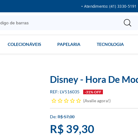
• Atendimento: (41) 3330-5191
COLECIONÁVEIS
PAPELARIA
TECNOLOGIA
Disney - Hora De Mod
LV516035
-31% OFF
Avalie agora!
R$ 57,00
R$ 39,30