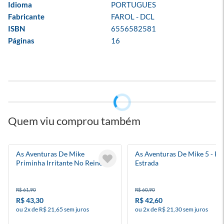
Idioma
PORTUGUES
Fabricante
FAROL - DCL
ISBN
6556582581
Páginas
16
Quem viu comprou também
As Aventuras De Mike
As Aventuras De Mike 5 - Pé
Priminha Irritante No Reino
Estrada
Dos Unicórnios
R$ 61,90
R$ 60,90
R$ 43,30
R$ 42,60
ou 2x de R$ 21,65 sem juros
ou 2x de R$ 21,30 sem juros