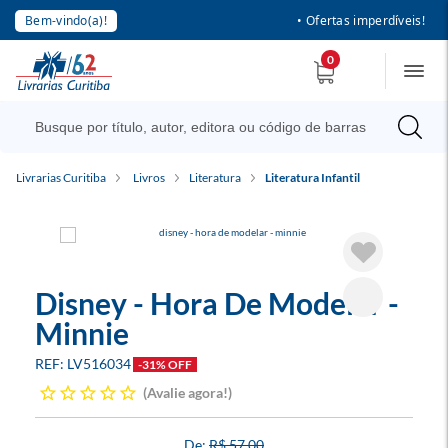
Bem-vindo(a)!
• Ofertas imperdíveis!
0
Livrarias Curitiba
Livros
Literatura
Literatura Infantil
Disney - Hora De Modelar -
Minnie
LV516034
-31% OFF
Avalie agora!
R$ 57,00