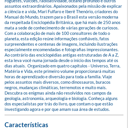
Foguetes, vulcões, radioatividade, oceano profundo e outros 
assuntos extraordinários. Apaixonados pela missão de explicar 
a ciência e a vida, Mari Fulfaro e Iberê Thenório, criadores do 
Manual do Mundo, trazem para o Brasil esta versão moderna 
da respeitada Enciclopédia Britânica, que há mais de 250 anos 
mata a sede de conhecimento de várias gerações de curiosos. 
Com a colaboração de mais de 100 consultores de todo o 
planeta, esta edição reúne informações confiáveis, fatos 
surpreendentes e centenas de imagens, incluindo ilustrações 
especialmente encomendadas e fotografias impressionantes. 
Ao contrário das enciclopédias antigas estruturadas de A a Z, 
esta leva você numa jornada desde o início dos tempos até os 
dias atuais.  Organizado em quatro capítulos - Universo, Terra, 
Matéria e Vida, este primeiro volume proporcionará muitas 
horas de aprendizado e diversão para toda a família. Viaje 
pelos assuntos mais diversos, como dinossauros, buracos 
negros, mudanças climáticas, terremotos e muito mais. 
Descubra os enigmas ainda não resolvidos nos campos da 
geologia, astronomia, arqueologia e biologia. Conheça alguns 
dos especialistas por trás do livro, que contam o que estão 
investigando agora e por que amam sua área de estudos.