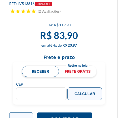
LV513816
-30% OFF
2
Avaliações
R$ 119,90
R$ 83,90
4
x
R$ 20,97
Frete e prazo
RECEBER
FRETE GRÁTIS
CEP
CALCULAR