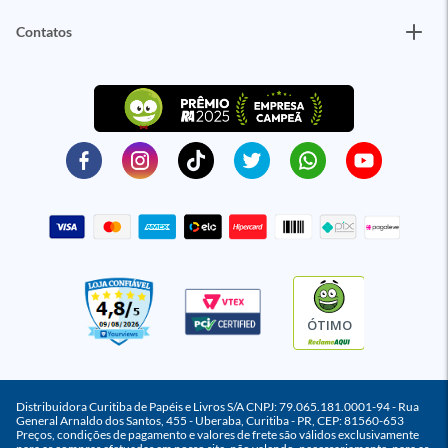
Contatos
ÓTIMO
Distribuidora Curitiba de Papéis e Livros S/A CNPJ: 79.065.181.0001-94 - Rua
General Arnaldo dos Santos, 455 - Uberaba, Curitiba - PR, CEP: 81560-653
Preços, condições de pagamento e valores de frete são válidos exclusivamente