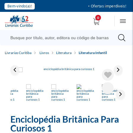
Bem-vindo(a)!
• Ofertas imperdíveis!
0
Livrarias Curitiba
Livros
Literatura
Literatura Infantil
Enciclopédia Britânica Para
Curiosos 1