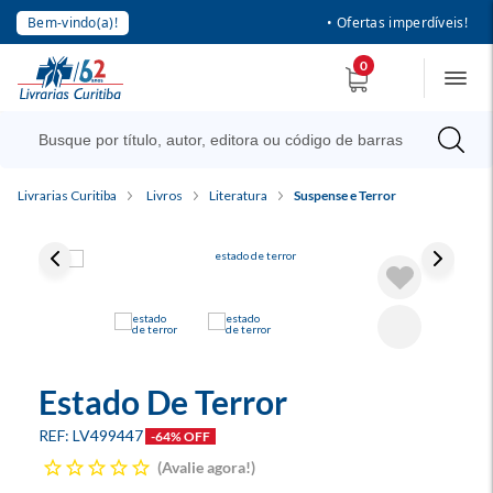
Bem-vindo(a)!
• Ofertas imperdíveis!
0
Livrarias Curitiba
Livros
Literatura
Suspense e Terror
Estado De Terror
LV499447
-64% OFF
Avalie agora!