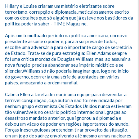
Hillary e Louise criaram um mistério eletrizante sobre 
terrorismo, corrupção e diplomacia, meticulosamente escrito 
com os detalhes que só alguém que já esteve nos bastidores da 
política poderia saber - TIME Magazine.

Após um tumultuado período na política americana, um novo 
presidente assume o poder e, para a surpresa de todos, 
escolhe uma adversária para o importante cargo de secretária 
de Estado. Trata-se de pura estratégia: Ellen Adams sempre 
foi uma crítica mordaz de Douglas Williams, mas, ao assumir a 
nova função, precisa abandonar seu império midiático e se 
silenciar.Williams só não poderia imaginar que, logo no início 
do governo, ocorreria uma série de atentados em vários 
países, ameaçando a ordem mundial. 

Cabe a Ellen a tarefa de reunir uma equipe para desvendar a 
terrível conspiração, cuja autoria não foi reivindicada por 
nenhum grupo extremista.Os Estados Unidos nunca estiveram 
tão vulneráveis no cenário político internacional, graças ao 
desastroso mandato anterior, que ignorou a diplomacia e 
deixou um vácuo de poder em regiões importantes do mundo. 
Forças inescrupulosas pretendem tirar proveito da situação, 
em um jogo de xadrez envolvendo até mesmo armas nucleares 