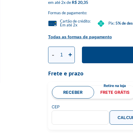
2
x
R$ 20,35
Formas de pagamento:
Cartão de crédito:
Pix:
5% de des
Em até 2x
Todas as formas de pagamento
-
+
Frete e prazo
RECEBER
FRETE GRÁTIS
CEP
CALCU