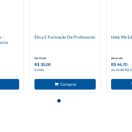
 -
Ética E Formação De Professores
Help Me E
ncia
R$ 79,00
R$ 64,90
R$ 30,00
R$ 46,70
à vista
ou 2x de R$ 2