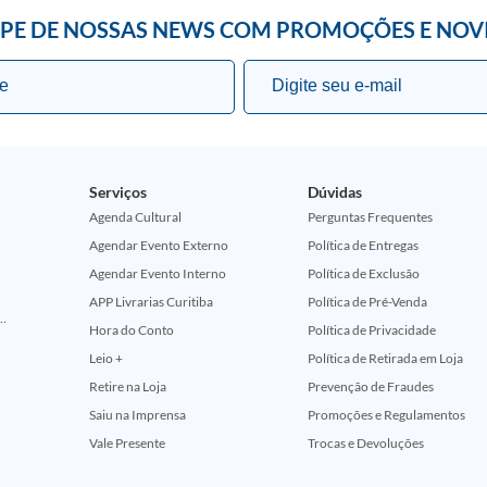
IPE DE NOSSAS NEWS COM PROMOÇÕES E NOV
Serviços
Dúvidas
Agenda Cultural
Perguntas Frequentes
Agendar Evento Externo
Política de Entregas
Agendar Evento Interno
Política de Exclusão
APP Livrarias Curitiba
Política de Pré-Venda
ção Comemorativa 50 Anos (Encontros Clássicos Dc E Marvel)
Hora do Conto
Política de Privacidade
Leio +
Política de Retirada em Loja
Retire na Loja
Prevenção de Fraudes
Saiu na Imprensa
Promoções e Regulamentos
Vale Presente
Trocas e Devoluções