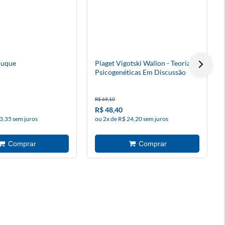
duque
Piaget Vigotski Wallon - Teorias
Psicogenéticas Em Discussão
R$ 69,10
R$ 48,40
3,35 sem juros
ou 2x de R$ 24,20 sem juros