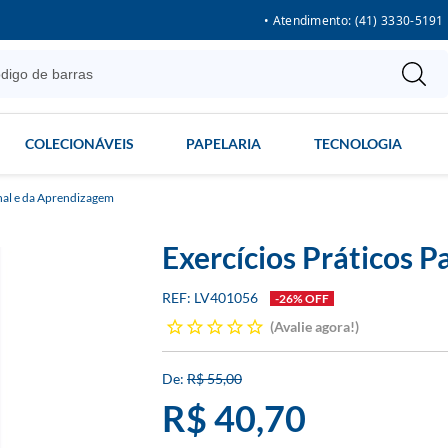
• Atendimento: (41) 3330-5191
COLECIONÁVEIS
PAPELARIA
TECNOLOGIA
nal e da Aprendizagem
Exercícios Práticos 
LV401056
-26% OFF
Avalie agora!
R$ 55,00
R$ 40,70