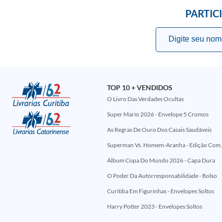
PARTIC
TOP 10 + VENDIDOS
O Livro Das Verdades Ocultas
Super Mario 2026 - Envelope 5 Cromos
As Regras De Ouro Dos Casais Saudáveis
Superman Vs. Homem-Aranha - Edi
Álbum Copa Do Mundo 2026 - Capa Dura
O Poder Da Autorresponsabilidade - Bolso
Curitiba Em Figurinhas - Envelopes Soltos
Harry Potter 2023 - Envelopes Soltos