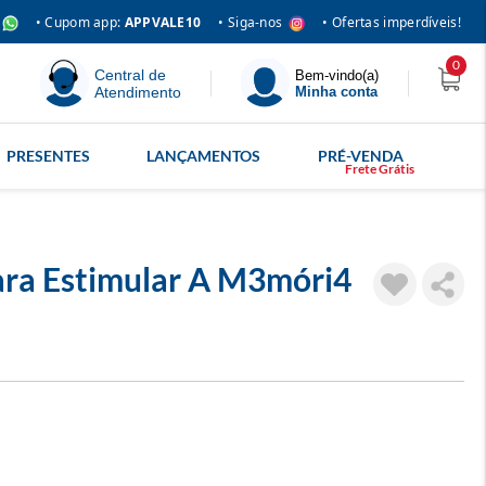
• Siga-nos
• Cupom app:
APPVALE10
• Ofertas imperdíveis!
0
Central de
Bem-vindo(a)
Atendimento
Minha conta
PRESENTES
LANÇAMENTOS
PRÉ-VENDA
Para Estimular A M3móri4