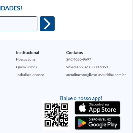
IDADES!
Institucional
Contatos
Nossas Lojas
SAC 4020-9697
Quem Somos
WhatsApp (41) 3330-5191
Trabalhe Conosco
atendimento@livrariascuritiba.com.br
Baixe o nosso app!