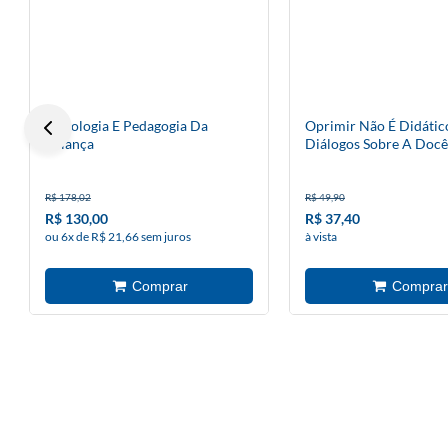
Psicologia E Pedagogia Da
Oprimir Não É Didático
Criança
Diálogos Sobre A Docê
R$ 178,02
R$ 49,90
R$ 130,00
R$ 37,40
ou 6x de R$ 21,66 sem juros
à vista