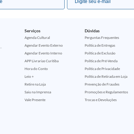
Serviços
Dúvidas
Agenda Cultural
Perguntas Frequentes
Agendar Evento Externo
Política de Entregas
ção Comemorativa 50 Anos (Encontros Clássicos Dc E Marvel)
Agendar Evento Interno
Política de Exclusão
APP Livrarias Curitiba
Política de Pré-Venda
Hora do Conto
Política de Privacidade
Leio +
Política de Retirada em Loja
Retire na Loja
Prevenção de Fraudes
Saiu na Imprensa
Promoções e Regulamentos
Vale Presente
Trocas e Devoluções