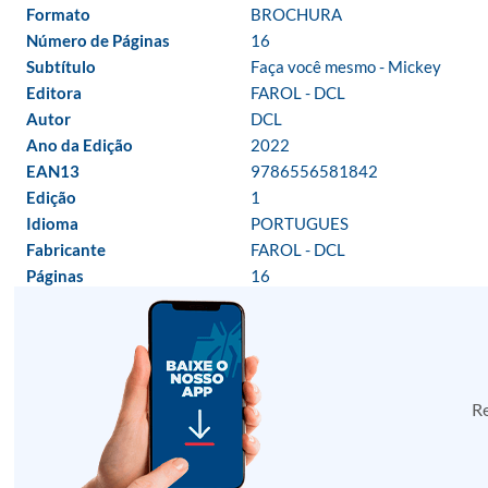
Formato
BROCHURA
Número de Páginas
16
Subtítulo
Faça você mesmo - Mickey
Editora
FAROL - DCL
Autor
DCL
Ano da Edição
2022
EAN13
9786556581842
Edição
1
Idioma
PORTUGUES
Fabricante
FAROL - DCL
Páginas
16
Re