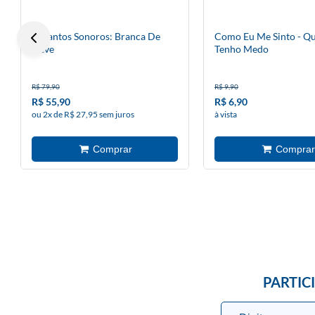
Encantos Sonoros: Branca De
Como Eu Me Sinto - Q
Neve
Tenho Medo
R$ 79,90
R$ 9,90
R$ 55,90
R$ 6,90
ou 2x de R$ 27,95 sem juros
à vista
PARTIC