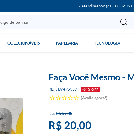
• Atendimento: (41) 3330-5191
COLECIONÁVEIS
PAPELARIA
TECNOLOGIA
Faça Você Mesmo - M
LV495357
-64% OFF
Avalie agora!
R$ 57,00
R$ 20,00