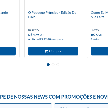
uando
O Pequeno Príncipe - Edição De
Como Eu Me
Luxo
Sua Falta
R$ 199,90
R$ 9,90
R$ 179,90
R$ 6,90
ou 8x de R$ 22,48 sem juros
à vista
IPE DE NOSSAS NEWS COM PROMOÇÕES E NOV