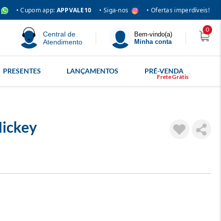
• Siga-nos
• Cupom app:
APPVALE10
• Ofertas imperdíveis!
0
Central de
Bem-vindo(a)
Atendimento
Minha conta
PRESENTES
LANÇAMENTOS
PRÉ-VENDA
ickey