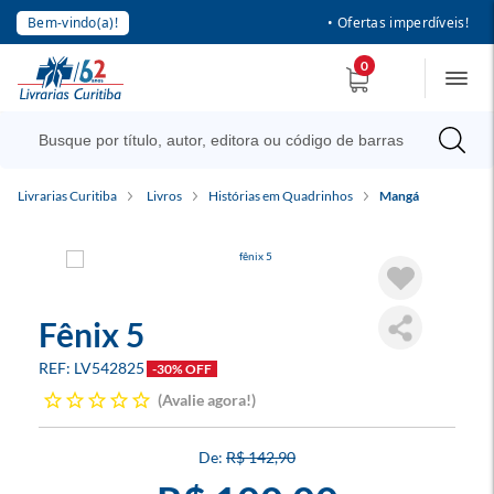
Bem-vindo(a)!
• Ofertas imperdíveis!
0
Livrarias Curitiba
Livros
Histórias em Quadrinhos
Mangá
Fênix 5
LV542825
-30% OFF
Avalie agora!
R$ 142,90