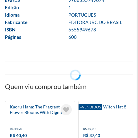
EAN13
9786555949674
Edição
1
Idioma
PORTUGUES
Fabricante
EDITORA JBC DO BRASIL
ISBN
6555949678
Páginas
600
Quem viu comprou também
Kaoru Hana: The Fragrant
Atelier Of Witch Hat 8
+VENDIDOS
Flower Blooms With Dignity 6
R$ 44,90
R$ 49,90
R$ 40,40
R$ 37,40