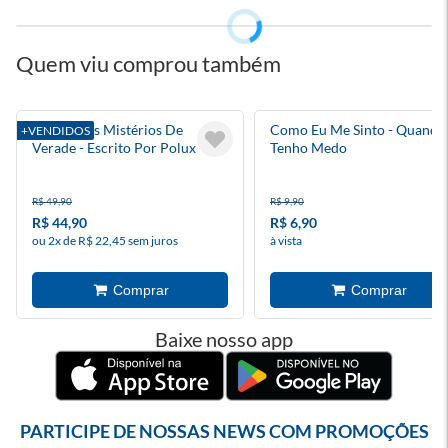
Quem viu comprou também
Diário Dos Mistérios De
Como Eu Me Sinto - Quando
+VENDIDOS
Verade - Escrito Por Polux -
Tenho Medo
Mundo Torajo
R$ 49,90
R$ 9,90
R$ 44,90
R$ 6,90
ou 2x de R$ 22,45 sem juros
à vista
Baixe nosso app
PARTICIPE DE NOSSAS NEWS COM PROMOÇÕES