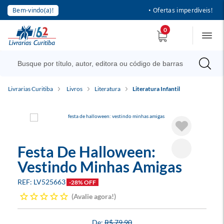
Bem-vindo(a)!
• Ofertas imperdíveis!
0
Livrarias Curitiba
Livros
Literatura
Literatura Infantil
Festa De Halloween:
Vestindo Minhas Amigas
LV525663
-28% OFF
Avalie agora!
R$ 79,90