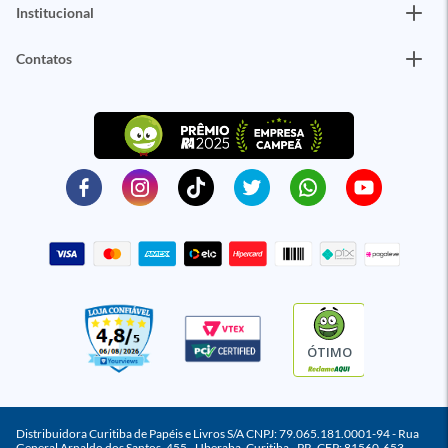
Institucional
Contatos
ÓTIMO
Distribuidora Curitiba de Papéis e Livros S/A CNPJ: 79.065.181.0001-94 - Rua
General Arnaldo dos Santos, 455 - Uberaba, Curitiba - PR, CEP: 81560-653