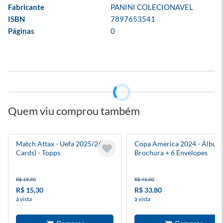
Fabricante
PANINI COLECIONAVEL
ISBN
7897653541
Páginas
0
Quem viu comprou também
Match Attax - Uefa 2025/26 (12
Copa America 2024 - Álbum
Cards) - Topps
Brochura + 6 Envelopes
R$ 19,90
R$ 45,00
R$ 15,30
R$ 33,80
à vista
à vista