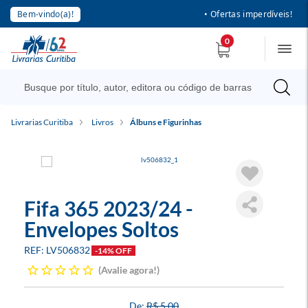
Bem-vindo(a)!
• Ofertas imperdíveis!
0
Livrarias Curitiba
Livros
Álbuns e Figurinhas
Fifa 365 2023/24 -
Envelopes Soltos
LV506832
-14% OFF
Avalie agora!
R$ 5,00