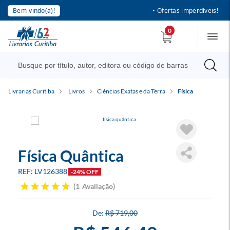
Bem-vindo(a)!
• Ofertas imperdíveis!
0
Livrarias Curitiba
Livros
Ciências Exatas e da Terra
Física
Física Quântica
LV126388
-24% OFF
1
Avaliação
R$ 719,00