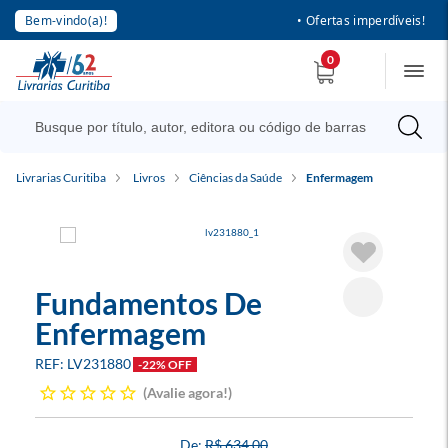
Bem-vindo(a)!
• Ofertas imperdíveis!
0
Livrarias Curitiba
Livros
Ciências da Saúde
Enfermagem
Fundamentos De
Enfermagem
LV231880
-22% OFF
Avalie agora!
R$ 634,00