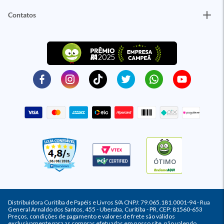
Contatos
ÓTIMO
Distribuidora Curitiba de Papéis e Livros S/A CNPJ: 79.065.181.0001-94 - Rua
General Arnaldo dos Santos, 455 - Uberaba, Curitiba - PR, CEP: 81560-653
Preços, condições de pagamento e valores de frete são válidos
exclusivamente para as compras efetuadas em nosso site, não valendo,