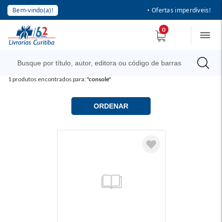
Bem-vindo(a)!
• Ofertas imperdíveis!
0
1
produtos encontrados para:
"console"
ORDENAR