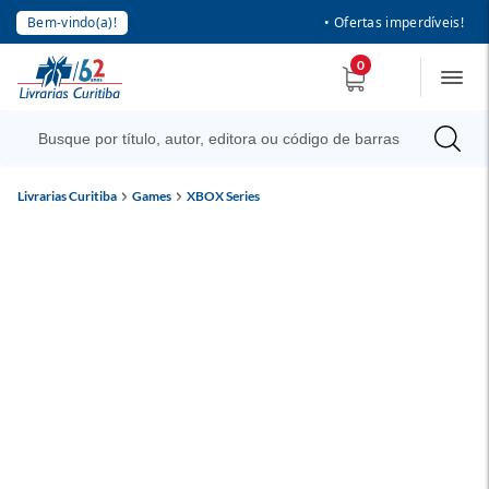
Bem-vindo(a)!
• Ofertas imperdíveis!
0
Livrarias Curitiba
Games
XBOX Series