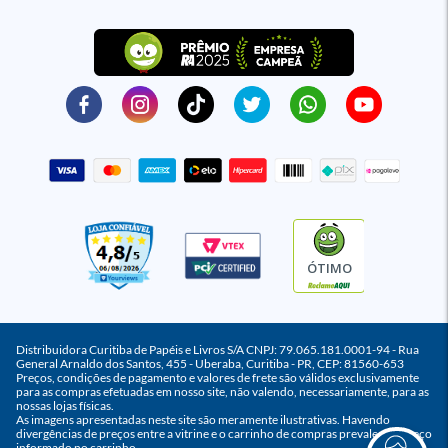
ÓTIMO
Distribuidora Curitiba de Papéis e Livros S/A CNPJ: 79.065.181.0001-94 - Rua
General Arnaldo dos Santos, 455 - Uberaba, Curitiba - PR, CEP: 81560-653
Preços, condições de pagamento e valores de frete são válidos exclusivamente
para as compras efetuadas em nosso site, não valendo, necessariamente, para as
nossas lojas físicas.
As imagens apresentadas neste site são meramente ilustrativas. Havendo
divergências de preços entre a vitrine e o carrinho de compras prevalece o preço
informado no carrinho.