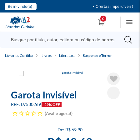
Bem-vindo(a)!
• Ofertas imperdíveis!
0
Livrarias Curitiba
Livros
Literatura
Suspense e Terror
Garota Invisível
LV530269
-29% OFF
Avalie agora!
R$ 69,90