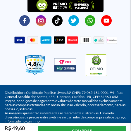
ÓTIMO
Distribuidora Curitiba de Papéis e Livros S/A CNPJ: 79.065.181.0001-94 - Rua
General Arnaldo dos Santos, 455 - Uberaba, Curitiba - PR, CEP: 81560-653
Preços, condições de pagamento e valores de frete são válidos exclusivamente
para as compras efetuadas em nosso site, não valendo, necessariamente, para as
nossas lojas físicas.
As imagens apresentadas neste site são meramente ilustrativas. Havendo
divergências de preços entre a vitrine e o carrinho de compras prevalece o preço
informado no carrinho.
R$ 49,60
COMPRAR