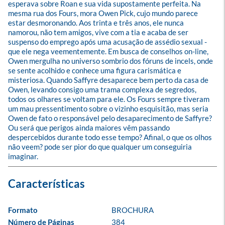
esperava sobre Roan e sua vida supostamente perfeita. Na 
mesma rua dos Fours, mora Owen Pick, cujo mundo parece 
estar desmoronando. Aos trinta e três anos, ele nunca 
namorou, não tem amigos, vive com a tia e acaba de ser 
suspenso do emprego após uma acusação de assédio sexual - 
que ele nega veementemente. Em busca de conselhos on-line, 
Owen mergulha no universo sombrio dos fóruns de incels, onde 
se sente acolhido e conhece uma figura carismática e 
misteriosa. Quando Saffyre desaparece bem perto da casa de 
Owen, levando consigo uma trama complexa de segredos, 
todos os olhares se voltam para ele. Os Fours sempre tiveram 
um mau pressentimento sobre o vizinho esquisitão, mas seria 
Owen de fato o responsável pelo desaparecimento de Saffyre? 
Ou será que perigos ainda maiores vêm passando 
despercebidos durante todo esse tempo? Afinal, o que os olhos 
não veem? pode ser pior do que qualquer um conseguiria 
imaginar.
Formato
BROCHURA
Número de Páginas
384