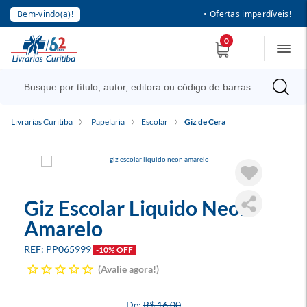
Bem-vindo(a)!
• Ofertas imperdíveis!
0
Livrarias Curitiba
Papelaria
Escolar
Giz de Cera
Giz Escolar Liquido Neon
Amarelo
PP065999
-10% OFF
Avalie agora!
R$ 16,00