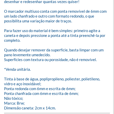
desenhar e redesenhar quantas vezes quiser!

O marcador multiuso conta com ponta removível de 6mm com 
um lado chanfrado e outro com formato redondo, o que 
possibilita uma variação maior de traços.

Para fazer uso do material é bem simples: primeiro agite a 
caneta e depois pressione a ponta até a tinta preenchê-la por 
completo. 

Quando desejar remover da superfície, basta limpar com um 
pano levemente umedecido.  

Superfícies com textura ou porosidade, não é removível.

*Venda unitária.

Tinta à base de água, poplipropileno, poliester, polietileno, 
vidro e aço inoxidável;

Ponta redonda com 6mm e escrita de 6mm;

Ponta chanfrada com 6mm e escrita de 6mm;

Não tóxico;

Marca: Brw;

Dimensão caneta: 2cm x 14cm.