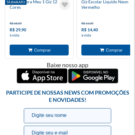
Giz De Cera Meu 1 Giz 12
Giz Escolar Liquido Neon
TÁ BARATO
Cores
Vermelho
R$ 68,00
R$ 16,00
R$ 29,90
R$ 14,40
à vista
à vista
Baixe nosso app
PARTICIPE DE NOSSAS NEWS COM PROMOÇÕES
E NOVIDADES!