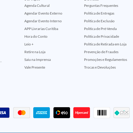
Agenda Cultural
Perguntas Frequentes
Agendar Evento Externo
Política de Entregas
Agendar Evento Interno
Política de Exclusão
APP Livrarias Curitiba
Política de Pré-Venda
Hora do Conto
Política de Privacidade
Leio +
Política de Retirada em Loja
Retire na Loja
Prevenção de Fraudes
Saiu na Imprensa
Promoções e Regulamentos
ção Comemorativa 50 Anos (Encontros Clássicos Dc E Marvel)
Vale Presente
Trocas e Devoluções