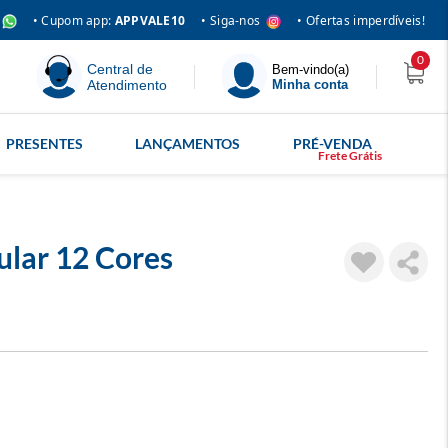
• Siga-nos
• Cupom app:
APPVALE10
• Ofertas imperdíveis!
0
Central de
Bem-vindo(a)
Atendimento
Minha conta
PRESENTES
LANÇAMENTOS
PRÉ-VENDA
ular 12 Cores