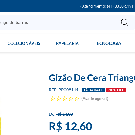
• Atendimento: (41) 3330-5191
COLECIONÁVEIS
PAPELARIA
TECNOLOGIA
Gizão De Cera Triang
PP008144
TÁ BARATO
-10% OFF
Avalie agora!
R$ 14,00
R$ 12,60