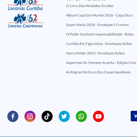
O Livro Das Verdades Ocultas
Álbum Copa Do Mundo 2026 - Capa Dura
Super Mario 2026 - Envelope 5 Cromos
O Poder Da Autorresponsabilidade - Bolso
Curitiba Em Figurinhas - Envelopes Soltos
Harry Potter 2023 - Envelopes Soltos
Superman Vs. Homem-Aranha - Edi
As Regras De Ouro Dos Casais Saudáveis