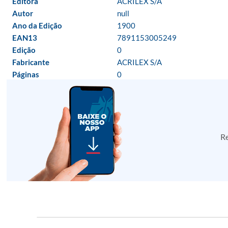
Editora
ACRILEX S/A
Autor
null
Ano da Edição
1900
EAN13
7891153005249
Edição
0
Fabricante
ACRILEX S/A
Páginas
0
Re