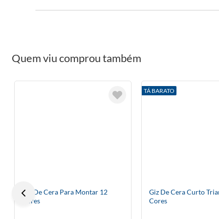
Quem viu comprou também
TÁ BARATO
Giz De Cera Para Montar 12
Giz De Cera Curto Tria
Cores
Cores