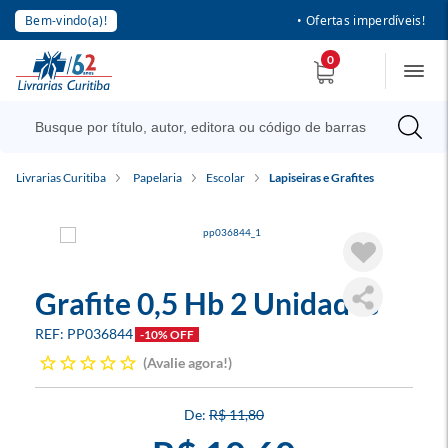
Bem-vindo(a)!
• Ofertas imperdíveis!
0
Livrarias Curitiba
Papelaria
Escolar
Lapiseiras e Grafites
Grafite 0,5 Hb 2 Unidades
PP036844
-10% OFF
Avalie agora!
R$ 11,80