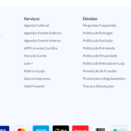
Serviços
Dúvidas
Agenda Cultural
Perguntas Frequentes
Agendar Evento Externo
Política de Entregas
ção Comemorativa 50 Anos (Encontros Clássicos Dc E Marvel)
Agendar Evento Interno
Política de Exclusão
APP Livrarias Curitiba
Política de Pré-Venda
Hora do Conto
Política de Privacidade
Leio +
Política de Retirada em Loja
Retire na Loja
Prevenção de Fraudes
Saiu na Imprensa
Promoções e Regulamentos
Vale Presente
Trocas e Devoluções