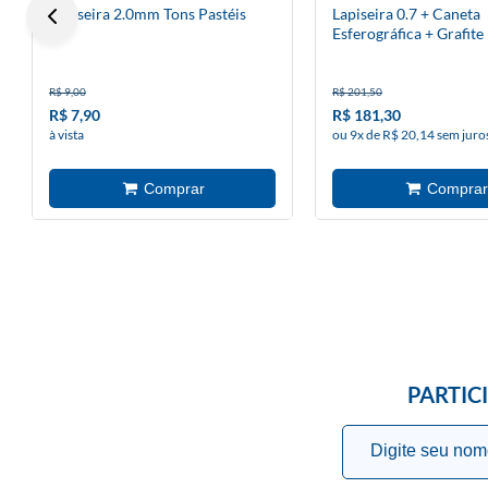
Lapiseira 2.0mm Tons Pastéis
Lapiseira 0.7 + Caneta
Esferográfica + Grafite
Metal Poly
R$ 9,00
R$ 201,50
R$ 7,90
R$ 181,30
à vista
ou 9x de R$ 20,14 sem juro
PARTIC