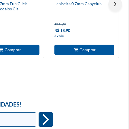
0.7mm Fun Click
Lapiseira 0.7mm Capyclub
odelos Cis
R$ 21,00
R$ 18,90
à vista
IDADES!