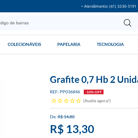
• Atendimento: (41) 3330-5191
COLECIONÁVEIS
PAPELARIA
TECNOLOGIA
Grafite 0,7 Hb 2 Uni
PP036846
-10% OFF
Avalie agora!
R$ 14,80
R$ 13,30