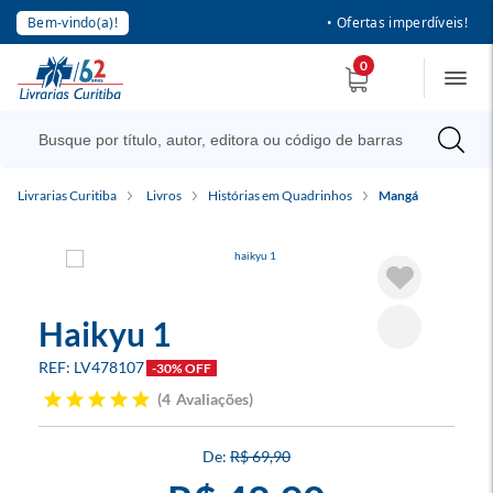
Bem-vindo(a)!
• Ofertas imperdíveis!
0
Livrarias Curitiba
Livros
Histórias em Quadrinhos
Mangá
Haikyu 1
LV478107
-30% OFF
4
Avaliações
R$ 69,90