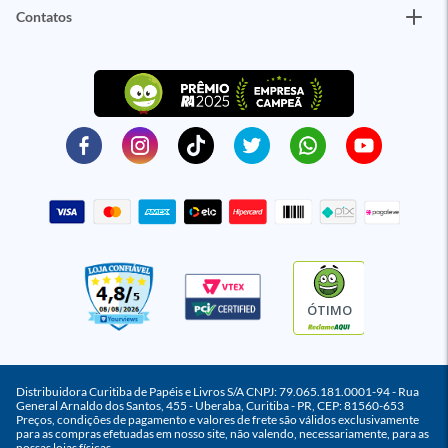
Contatos
ÓTIMO
Distribuidora Curitiba de Papéis e Livros S/A CNPJ: 79.065.181.0001-94 - Rua
General Arnaldo dos Santos, 455 - Uberaba, Curitiba - PR, CEP: 81560-653
Preços, condições de pagamento e valores de frete são válidos exclusivamente
para as compras efetuadas em nosso site, não valendo, necessariamente, para as
nossas lojas físicas.