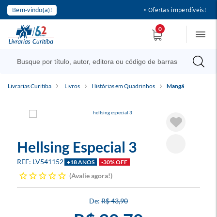
Bem-vindo(a)!
• Ofertas imperdíveis!
0
Livrarias Curitiba
Livros
Histórias em Quadrinhos
Mangá
Hellsing Especial 3
LV541152
+18 ANOS
-30% OFF
Avalie agora!
R$ 43,90