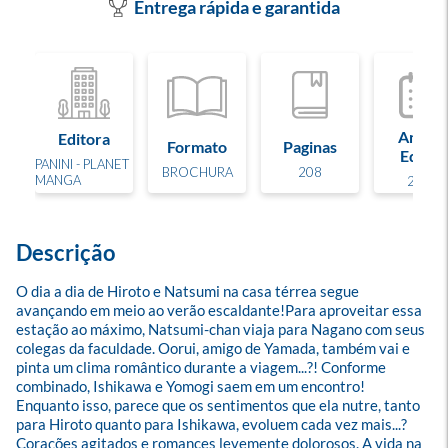
Entrega rápida e garantida
Ano de
Editora
Formato
Paginas
Edição
PANINI - PLANET
BROCHURA
208
MANGA
2025
Descrição
O dia a dia de Hiroto e Natsumi na casa térrea segue 
avançando em meio ao verão escaldante!Para aproveitar essa 
estação ao máximo, Natsumi-chan viaja para Nagano com seus 
colegas da faculdade. Oorui, amigo de Yamada, também vai e 
pinta um clima romântico durante a viagem...?! Conforme 
combinado, Ishikawa e Yomogi saem em um encontro! 
Enquanto isso, parece que os sentimentos que ela nutre, tanto 
para Hiroto quanto para Ishikawa, evoluem cada vez mais...? 
Corações agitados e romances levemente dolorosos. A vida na 