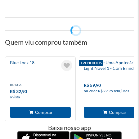
Quem viu comprou também
Blue Lock 18
Diários De Uma Apotecária
+VENDIDOS
Light Novel 1 - Com Brindes
R$ 59,90
R$ 43,90
ou 2x de R$ 29,95 sem juros
R$ 32,90
à vista
Baixe nosso app