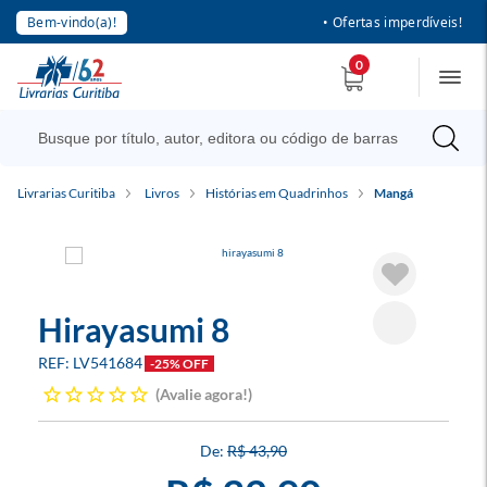
Bem-vindo(a)!
• Ofertas imperdíveis!
0
Livrarias Curitiba
Livros
Histórias em Quadrinhos
Mangá
Hirayasumi 8
LV541684
-25% OFF
Avalie agora!
R$ 43,90