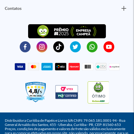
Contatos
ÓTIMO
Distribuidora Curitiba de Papéis e Livros S/A CNPJ: 79.065.181.0001-94 - Rua
General Arnaldo dos Santos, 455 - Uberaba, Curitiba - PR, CEP: 81560-653
Preços, condições de pagamento e valores de frete são válidos exclusivamente
para as compras efetuadas em nosso site, não valendo, necessariamente, para as