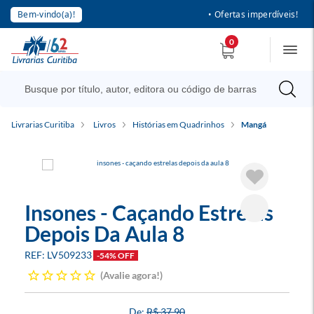
Bem-vindo(a)!
• Ofertas imperdíveis!
0
Livrarias Curitiba
Livros
Histórias em Quadrinhos
Mangá
Insones - Caçando Estrelas
Depois Da Aula 8
LV509233
-54% OFF
Avalie agora!
R$ 37,90