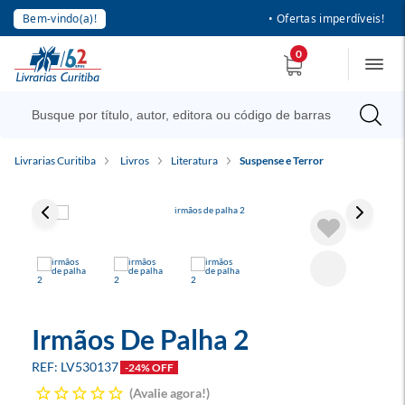
Bem-vindo(a)!
• Ofertas imperdíveis!
0
Livrarias Curitiba
Livros
Literatura
Suspense e Terror
Irmãos De Palha 2
LV530137
-24% OFF
Avalie agora!