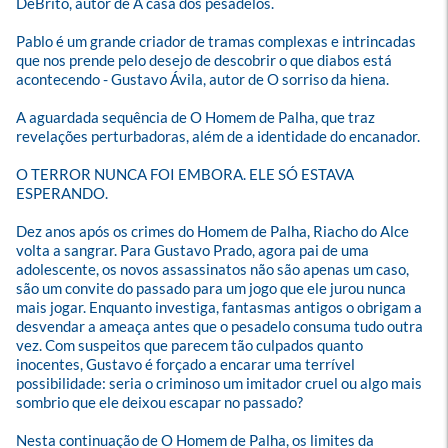
DeBrito, autor de A casa dos pesadelos.

Pablo é um grande criador de tramas complexas e intrincadas 
que nos prende pelo desejo de descobrir o que diabos está 
acontecendo - Gustavo Ávila, autor de O sorriso da hiena.

A aguardada sequência de O Homem de Palha, que traz 
revelações perturbadoras, além de a identidade do encanador.

O TERROR NUNCA FOI EMBORA. ELE SÓ ESTAVA 
ESPERANDO.

Dez anos após os crimes do Homem de Palha, Riacho do Alce 
volta a sangrar. Para Gustavo Prado, agora pai de uma 
adolescente, os novos assassinatos não são apenas um caso, 
são um convite do passado para um jogo que ele jurou nunca 
mais jogar. Enquanto investiga, fantasmas antigos o obrigam a 
desvendar a ameaça antes que o pesadelo consuma tudo outra 
vez. Com suspeitos que parecem tão culpados quanto 
inocentes, Gustavo é forçado a encarar uma terrível 
possibilidade: seria o criminoso um imitador cruel ou algo mais 
sombrio que ele deixou escapar no passado?

Nesta continuação de O Homem de Palha, os limites da 