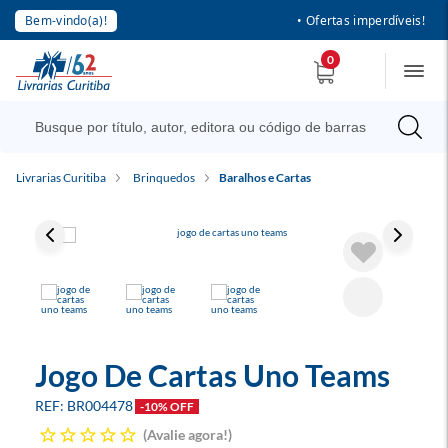
Bem-vindo(a)!
• Ofertas imperdíveis!
0
Livrarias Curitiba
Brinquedos
Baralhos e Cartas
Jogo De Cartas Uno Teams
BR004478
-10% OFF
Avalie agora!