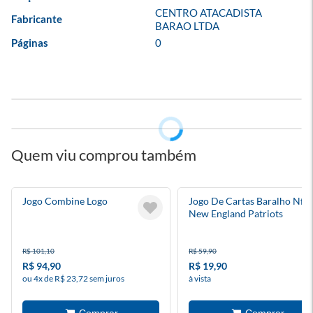
CENTRO ATACADISTA 
Fabricante
BARAO LTDA
Páginas
0
Quem viu comprou também
Jogo Combine Logo
Jogo De Cartas Baralho Nfl
New England Patriots
R$ 101,10
R$ 59,90
R$ 94,90
R$ 19,90
ou 4x de R$ 23,72 sem juros
à vista