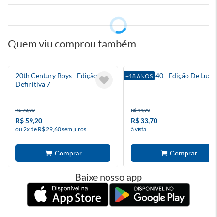
Quem viu comprou também
20th Century Boys - Edição
Berserk 40 - Edição De Luxo
+18 ANOS
Definitiva 7
R$ 78,90
R$ 44,90
R$ 59,20
R$ 33,70
ou 2x de R$ 29,60 sem juros
à vista
Baixe nosso app