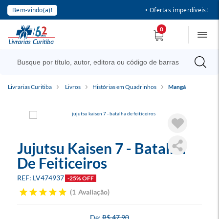
Bem-vindo(a)!
• Ofertas imperdíveis!
0
Livrarias Curitiba
Livros
Histórias em Quadrinhos
Mangá
Jujutsu Kaisen 7 - Batalha
De Feiticeiros
LV474937
-25% OFF
1
Avaliação
R$ 47,90