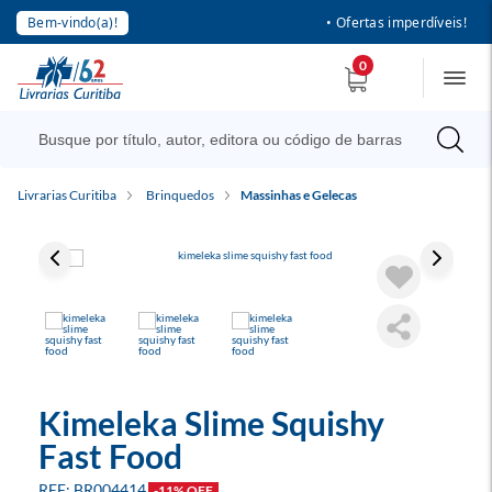
Bem-vindo(a)!
• Ofertas imperdíveis!
0
Livrarias Curitiba
Brinquedos
Massinhas e Gelecas
Kimeleka Slime Squishy
Fast Food
BR004414
-11% OFF