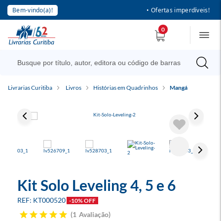
Bem-vindo(a)!
• Ofertas imperdíveis!
0
Livrarias Curitiba
Livros
Histórias em Quadrinhos
Mangá
Kit Solo Leveling 4, 5 e 6
KT000520
-10% OFF
1
Avaliação