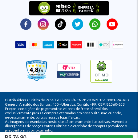
ÓTIMO
Distribuidora Curitiba de Papéis e Livros S/A CNPJ: 79.065.181.0001-94 - Rua
General Arnaldo dos Santos, 455 - Uberaba, Curitiba - PR, CEP: 81560-653
Preços, condições de pagamento e valores de frete são válidos
exclusivamente para as compras efetuadas em nosso site, não valendo,
necessariamente, para as nossas lojas físicas.
As imagens apresentadas neste site são meramente ilustrativas. Havendo
divergências de preços entre a vitrine e o carrinho de compras prevalece o
preço informado no carrinho.
R$ 76,90