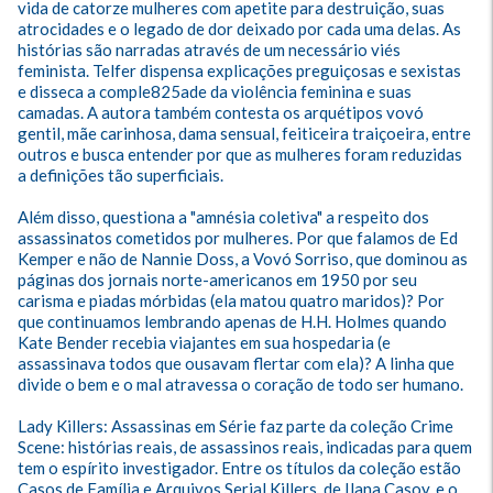
vida de catorze mulheres com apetite para destruição, suas 
atrocidades e o legado de dor deixado por cada uma delas. As 
histórias são narradas através de um necessário viés 
feminista. Telfer dispensa explicações preguiçosas e sexistas 
e disseca a comple825ade da violência feminina e suas 
camadas. A autora também contesta os arquétipos vovó 
gentil, mãe carinhosa, dama sensual, feiticeira traiçoeira, entre 
outros e busca entender por que as mulheres foram reduzidas 
a definições tão superficiais. 

Além disso, questiona a "amnésia coletiva" a respeito dos 
assassinatos cometidos por mulheres. Por que falamos de Ed 
Kemper e não de Nannie Doss, a Vovó Sorriso, que dominou as 
páginas dos jornais norte-americanos em 1950 por seu 
carisma e piadas mórbidas (ela matou quatro maridos)? Por 
que continuamos lembrando apenas de H.H. Holmes quando 
Kate Bender recebia viajantes em sua hospedaria (e 
assassinava todos que ousavam flertar com ela)? A linha que 
divide o bem e o mal atravessa o coração de todo ser humano. 

Lady Killers: Assassinas em Série faz parte da coleção Crime 
Scene: histórias reais, de assassinos reais, indicadas para quem 
tem o espírito investigador. Entre os títulos da coleção estão 
Casos de Família e Arquivos Serial Killers, de Ilana Casoy, e o 