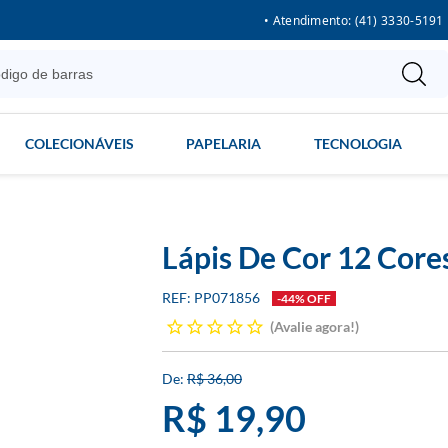
• Atendimento: (41) 3330-5191
COLECIONÁVEIS
PAPELARIA
TECNOLOGIA
Lápis De Cor 12 Cores
PP071856
-44% OFF
Avalie agora!
R$ 36,00
R$ 19,90