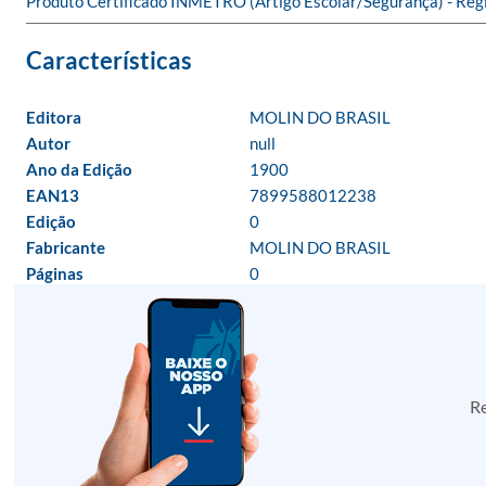
Produto Certificado INMETRO (Artigo Escolar/Segurança) - Re
Editora
MOLIN DO BRASIL
Autor
null
Ano da Edição
1900
EAN13
7899588012238
Edição
0
Fabricante
MOLIN DO BRASIL
Páginas
0
Re