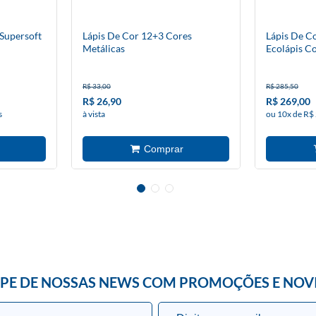
 Supersoft
Lápis De Cor 12+3 Cores
Lápis De C
Metálicas
Ecolápis C
R$ 33,00
R$ 285,50
R$ 26,90
R$ 269,00
s
à vista
ou 10x de R$
IPE DE NOSSAS NEWS COM PROMOÇÕES E NOV