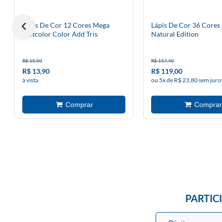
Lápis De Cor 12 Cores Mega
Lápis De Cor 36 Cores
Softcolor Color Add Tris
Natural Edition
R$ 15,50
R$ 157,40
R$ 13,90
R$ 119,00
à vista
ou 5x de R$ 23,80 sem juro
PARTIC