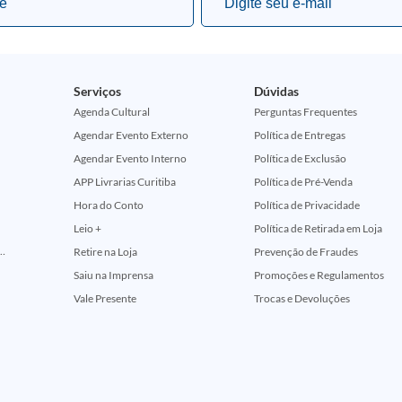
Serviços
Dúvidas
Agenda Cultural
Perguntas Frequentes
Agendar Evento Externo
Política de Entregas
Agendar Evento Interno
Política de Exclusão
APP Livrarias Curitiba
Política de Pré-Venda
Hora do Conto
Política de Privacidade
Leio +
Política de Retirada em Loja
ção Comemorativa 50 Anos (Encontros Clássicos Dc E Marvel)
Retire na Loja
Prevenção de Fraudes
Saiu na Imprensa
Promoções e Regulamentos
Vale Presente
Trocas e Devoluções