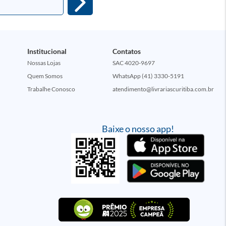
Institucional
Contatos
Nossas Lojas
SAC 4020-9697
Quem Somos
WhatsApp (41) 3330-5191
Trabalhe Conosco
atendimento@livrariascuritiba.com.br
Baixe o nosso app!