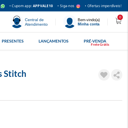
• Siga-nos
• Cupom app:
APPVALE10
• Ofertas imperdíveis!
0
Central de
Bem-vindo(a)
Atendimento
Minha conta
PRESENTES
LANÇAMENTOS
PRÉ-VENDA
 Stitch