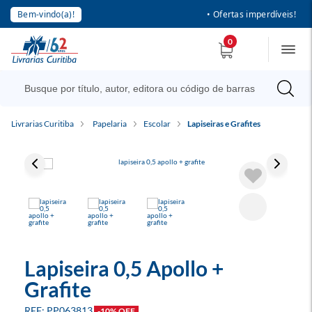
Bem-vindo(a)!
• Ofertas imperdíveis!
0
Livrarias Curitiba
Papelaria
Escolar
Lapiseiras e Grafites
Lapiseira 0,5 Apollo +
Grafite
PP063813
-10% OFF