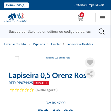
Bem-vindo(a)!
• Ofertas imperdíveis!
0
Livrarias Curitiba
Papelaria
Escolar
Lapiseiras e Grafites
Lapiseira 0,5 Orenz Rosa
PP074425
-10% OFF
Avalie agora!
R$ 47,00