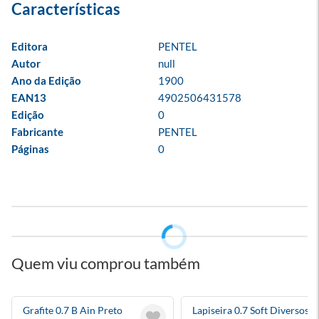
Editora
PENTEL
Autor
null
Ano da Edição
1900
EAN13
4902506431578
Edição
0
Fabricante
PENTEL
Páginas
0
Quem viu comprou também
Grafite 0.7 B Ain Preto
Lapiseira 0.7 Soft Diversos