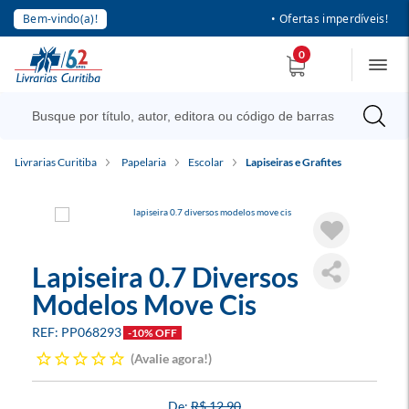
Bem-vindo(a)!
• Ofertas imperdíveis!
0
Livrarias Curitiba
Papelaria
Escolar
Lapiseiras e Grafites
Lapiseira 0.7 Diversos
Modelos Move Cis
PP068293
-10% OFF
Avalie agora!
R$ 12,90