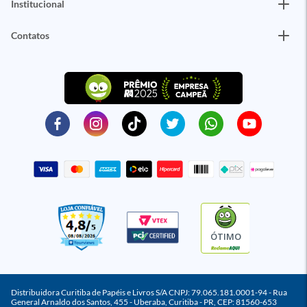
Institucional
Contatos
ÓTIMO
Distribuidora Curitiba de Papéis e Livros S/A CNPJ: 79.065.181.0001-94 - Rua
General Arnaldo dos Santos, 455 - Uberaba, Curitiba - PR, CEP: 81560-653