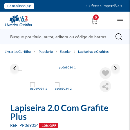
Bem-vindo(a)!
• Ofertas imperdíveis!
0
Livrarias Curitiba
Papelaria
Escolar
Lapiseiras e Grafites
Lapiseira 2.0 Com Grafite
Plus
PP069034
-10% OFF