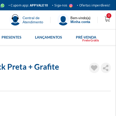
• Siga-nos
• Cupom app:
APPVALE10
• Ofertas imperdíveis!
0
Central de
Bem-vindo(a)
Atendimento
Minha conta
PRESENTES
LANÇAMENTOS
PRÉ-VENDA
ck Preta + Grafite