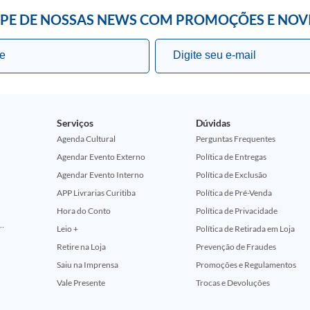
IPE DE NOSSAS NEWS COM PROMOÇÕES E NOV
Serviços
Dúvidas
Agenda Cultural
Perguntas Frequentes
Agendar Evento Externo
Política de Entregas
Agendar Evento Interno
Política de Exclusão
APP Livrarias Curitiba
Política de Pré-Venda
Hora do Conto
Política de Privacidade
ção Comemorativa 50 Anos (Encontros Clássicos Dc E Marvel)
Leio +
Política de Retirada em Loja
Retire na Loja
Prevenção de Fraudes
Saiu na Imprensa
Promoções e Regulamentos
Vale Presente
Trocas e Devoluções