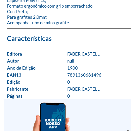
Lapiseira Polly click;

Formato ergonômico com grip emborrachado;

Cor: Preta;

Para grafites 2.0mm;

Acompanha tubo de mina grafite.
Editora
FABER CASTELL
Autor
null
Ano da Edição
1900
EAN13
7891360681496
Edição
0
Fabricante
FABER CASTELL
Páginas
0