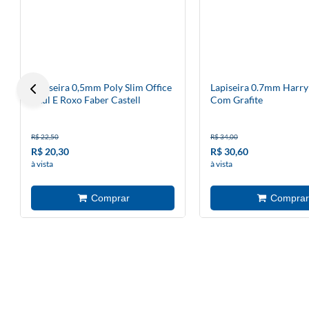
Lapiseira 0,5mm Poly Slim Office
Lapiseira 0.7mm Harry
Azul E Roxo Faber Castell
Com Grafite
R$ 22,50
R$ 34,00
R$ 20,30
R$ 30,60
à vista
à vista