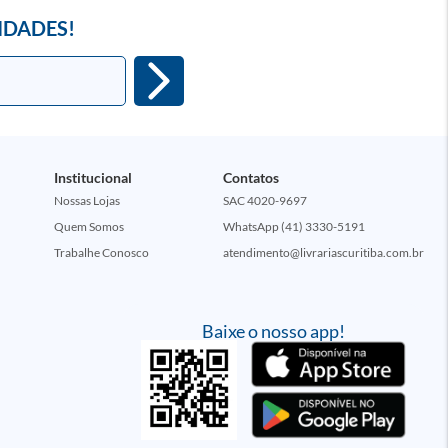
IDADES!
Institucional
Contatos
Nossas Lojas
SAC 4020-9697
Quem Somos
WhatsApp (41) 3330-5191
Trabalhe Conosco
atendimento@livrariascuritiba.com.br
Baixe o nosso app!