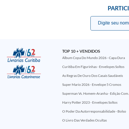
PARTIC
TOP 10 + VENDIDOS
Álbum Copa Do Mundo 2026 - Capa Dura
Curitiba Em Figurinhas - Envelopes Soltos
As Regras De Ouro Dos Casais Saudáveis
Super Mario 2026 - Envelope 5 Cromos
Superman Vs. Homem-Aranha - Edi
Harry Potter 2023 - Envelopes Soltos
O Poder Da Autorresponsabilidade - Bolso
O Livro Das Verdades Ocultas