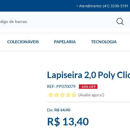
• Atendimento: (41) 3330-5191
COLECIONÁVEIS
PAPELARIA
TECNOLOGIA
Lapiseira 2,0 Poly Cli
PP070079
-10% OFF
Avalie agora!
R$ 14,90
R$ 13,40