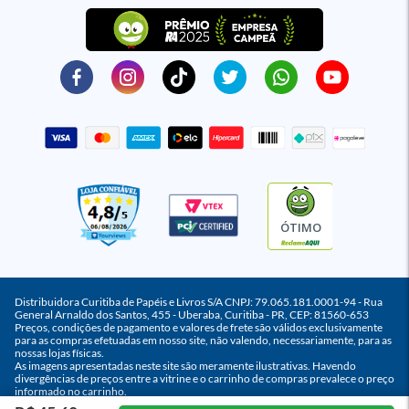
ÓTIMO
Distribuidora Curitiba de Papéis e Livros S/A CNPJ: 79.065.181.0001-94 - Rua
General Arnaldo dos Santos, 455 - Uberaba, Curitiba - PR, CEP: 81560-653
Preços, condições de pagamento e valores de frete são válidos exclusivamente
para as compras efetuadas em nosso site, não valendo, necessariamente, para as
nossas lojas físicas.
As imagens apresentadas neste site são meramente ilustrativas. Havendo
divergências de preços entre a vitrine e o carrinho de compras prevalece o preço
informado no carrinho.