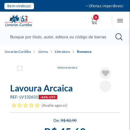
Bem-vindo(a)!
• Ofertas imperdíveis!
0
Livrarias Curitiba
Livros
Literatura
Romance
Lavoura Arcaica
LV132631
-44% OFF
Avalie agora!
R$ 82,90