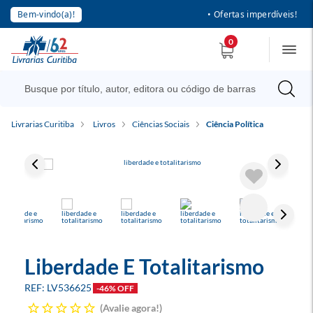
Bem-vindo(a)!
• Ofertas imperdíveis!
0
Livrarias Curitiba
Livros
Ciências Sociais
Ciência Política
Liberdade E Totalitarismo
LV536625
-46% OFF
Avalie agora!