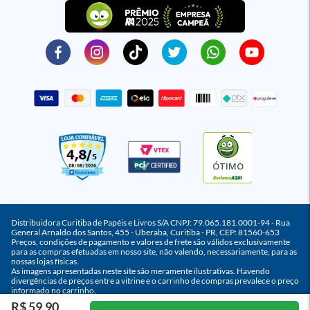
ÓTIMO
Distribuidora Curitiba de Papéis e Livros S/A CNPJ: 79.065.181.0001-94 - Rua
General Arnaldo dos Santos, 455 - Uberaba, Curitiba - PR, CEP: 81560-653
Preços, condições de pagamento e valores de frete são válidos exclusivamente
para as compras efetuadas em nosso site, não valendo, necessariamente, para as
nossas lojas físicas.
As imagens apresentadas neste site são meramente ilustrativas. Havendo
divergências de preços entre a vitrine e o carrinho de compras prevalece o preço
informado no carrinho.
R$ 59,90