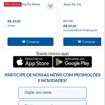
A Catequista Do Amor
Jesus No Irã
PRÉ-VENDA
R$ 39,00
R$ 54,90
à vista
R$ 49,40
ou 2x de R$ 24,70 sem juros
Baixe nosso app
PARTICIPE DE NOSSAS NEWS COM PROMOÇÕES
E NOVIDADES!