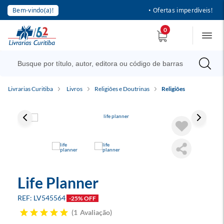
Bem-vindo(a)!
• Ofertas imperdíveis!
0
Livrarias Curitiba
Livros
Religiões e Doutrinas
Religiões
Life Planner
LV545564
-25% OFF
1
Avaliação