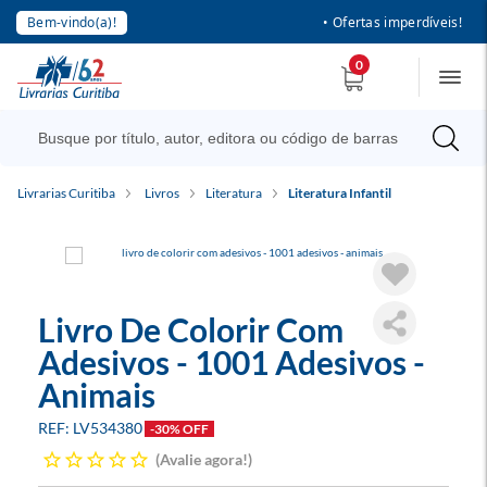
Bem-vindo(a)!
• Ofertas imperdíveis!
0
Livrarias Curitiba
Livros
Literatura
Literatura Infantil
Livro De Colorir Com
Adesivos - 1001 Adesivos -
Animais
LV534380
-30% OFF
Avalie agora!