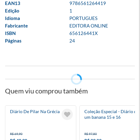
EAN13
9786561264419
Edição
1
Idioma
PORTUGUES
Fabricante
EDITORA ONLINE
ISBN
656126441X
Páginas
24
Quem viu comprou também
Diário De Pilar Na Grécia
Coleção Especial - Diário de
um banana 15 e 16
R$ 69,90
R$ 97,80