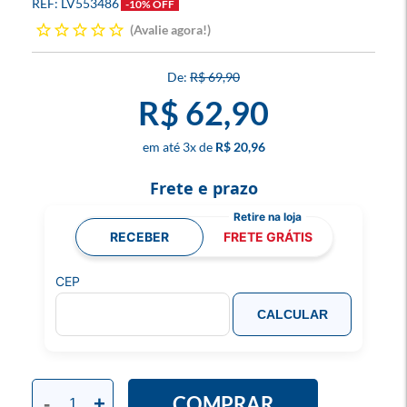
LV553486
-10% OFF
Avalie agora!
R$ 69,90
R$ 62,90
3
x
R$ 20,96
Frete e prazo
RECEBER
FRETE GRÁTIS
CEP
CALCULAR
COMPRAR
-
+