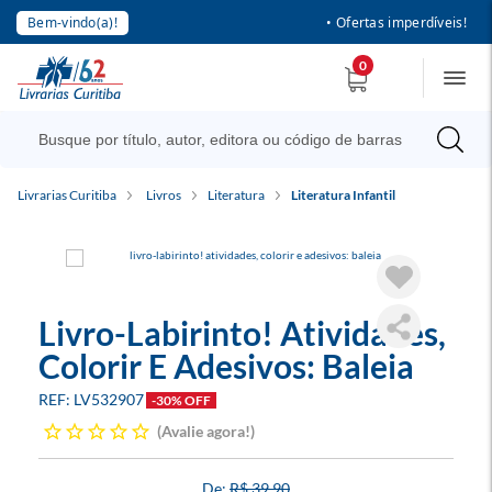
Bem-vindo(a)!
• Ofertas imperdíveis!
0
Livrarias Curitiba
Livros
Literatura
Literatura Infantil
Livro-Labirinto! Atividades,
Colorir E Adesivos: Baleia
LV532907
-30% OFF
Avalie agora!
R$ 39,90