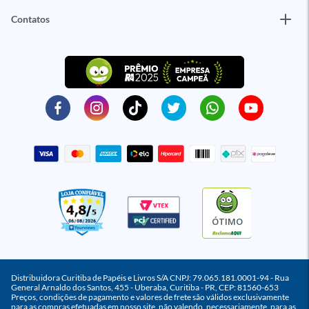
Contatos
ÓTIMO
Distribuidora Curitiba de Papéis e Livros S/A CNPJ: 79.065.181.0001-94 - Rua
General Arnaldo dos Santos, 455 - Uberaba, Curitiba - PR, CEP: 81560-653
Preços, condições de pagamento e valores de frete são válidos exclusivamente
para as compras efetuadas em nosso site, não valendo, necessariamente, para as