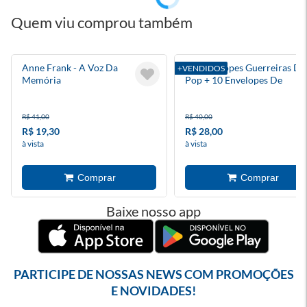
Quem viu comprou também
Anne Frank - A Voz Da
Kit Envelopes Guerreiras Do
+VENDIDOS
Memória
Pop + 10 Envelopes De
Figurinhas
R$ 41,00
R$ 40,00
R$ 19,30
R$ 28,00
à vista
à vista
Baixe nosso app
PARTICIPE DE NOSSAS NEWS COM PROMOÇÕES
E NOVIDADES!