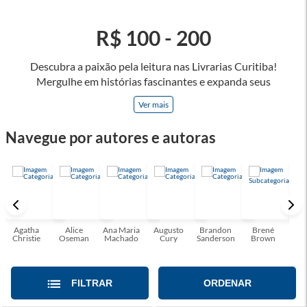
R$ 100 - 200
Descubra a paixão pela leitura nas Livrarias Curitiba!
Mergulhe em histórias fascinantes e expanda seus
horizontes, onde cada página é uma porta para novos
Ver mais
universos e perspectivas. Ler nos permite viajar sem sair do
lugar e enriquecer nossa mente, abrace o poder das palavras
Navegue por autores e autoras
e tenha a oportunidade de alcançar o seu crescimento
pessoal e profissional ou também mergulhe em histórias e
passe um tempo no mundo da imaginação! A leitura
transforma vidas e estamos aqui para ajudar a transformar a
sua! Tenha certeza, temos o livro perfeito para você!
Agatha
Alice
Ana Maria
Augusto
Brandon
Brené
C. S
Christie
Oseman
Machado
Cury
Sanderson
Brown
FILTRAR
ORDENAR