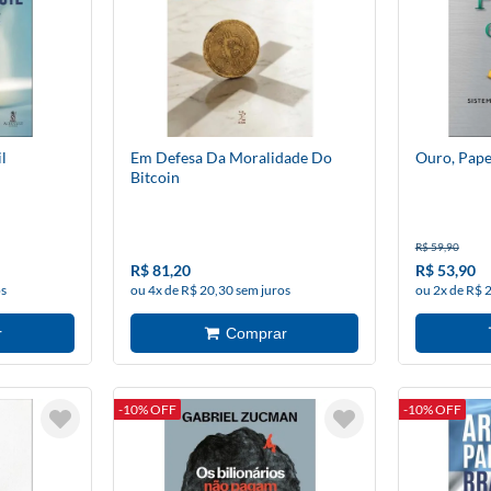
l
Em Defesa Da Moralidade Do
Ouro, Pape
Bitcoin
R$ 59,90
R$ 81,20
R$ 53,90
os
ou 4x de R$ 20,30 sem juros
ou 2x de R$ 
-10% OFF
-10% OFF