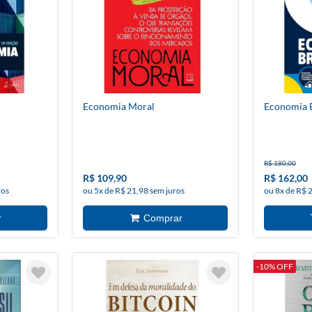
Economia Moral
Economia B
R$ 180,00
R$ 109,90
R$ 162,00
ros
ou 5x de R$ 21,98 sem juros
ou 8x de R$ 
-10% OFF