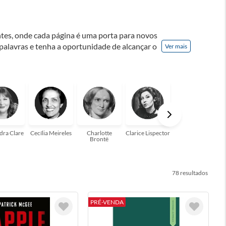
ontes, onde cada página é uma porta para novos
 palavras e tenha a oportunidade de alcançar o
Ver mais
nação! A leitura transforma vidas e estamos
para você!
dra Clare
Cecília Meireles
Charlotte
Clarice Lispector
Colleen Hoover
Brontë
78
PRÉ-VENDA