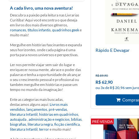
A cada livro, uma nova aventura!
Descubra a paixão pela leitura nas Livrarias
Curitiba! Aqui você encontra o que deseja
em livros dos mais diversos gêneros,
romances
,
títulos infantis
,
quadrinhos geek
e
muito mais!
Mergulhe em histórias fascinantes e expanda
seus horizontes, onde cada página é uma
Rápido E Devagar
porta para novos universos e perspectivas.
Ler nos permite viajar sem sair do lugar e
enriquecer nossa mente, abrace o poder das
palavras e tenha a oportunidade de alcançar
R$ 89,90
o seu crescimento pessoal e profissional ou
R$ 62,90
também mergulhe em histórias e passe um
ou 3x de R$ 20,96 sem jur
tempo no mundo da imaginação!
Ente as categorias mais buscadas,
destacamos alguns aqui:
Livros mais
vendidos
,
lançamentos
,
pré-vendas
,
literatura Infantil
,
histórias em quadrinhos
,
autoajuda
,
administração e negócios
,
bíblias
,
PRÉ-VENDA
biografias
,
literatura negra
,
ficção cientifica
,
literatura Infantil
,
terror
e muito mais!