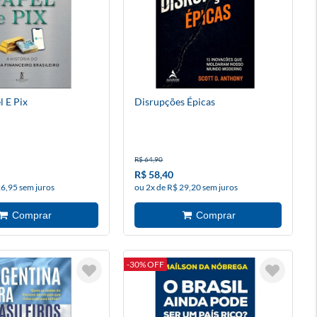
l E Pix
Disrupções Épicas
R$ 64,90
R$ 58,40
26,95 sem juros
ou 2x de R$ 29,20 sem juros
-30% OFF