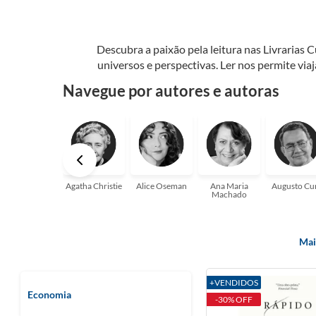
Descubra a paixão pela leitura nas Livrarias 
universos e perspectivas. Ler nos permite via
seu crescimento pessoal e profissional ou 
Navegue por autores e autoras
aqui para
Agatha Christie
Alice Oseman
Ana Maria
Augusto Cu
Machado
Mai
+VENDIDOS
Economia
-30% OFF