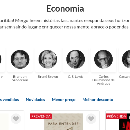
Economia
Curitiba! Mergulhe em histórias fascinantes e expanda seus horiz
jar sem sair do lugar e enriquecer nossa mente, abrace o poder das
também mergulhe em histórias e passe um tempo no mundo da imagi
 ajudar a transformar a sua! Tenha certeza, temos o livro perfeito 
ry
Brandon
Brené Brown
C. S. Lewis
Carlos
Cassan
Sanderson
Drummond de
Andrade
s vendidos
Novidades
Menor preço
Melhor desconto
PRÉ-VENDA
PRÉ-VENDA