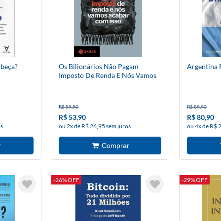
abeça?
Os Bilionários Não Pagam
Argentina 
Imposto De Renda E Nós Vamos
Acabar Com Isso
R$ 59,90
R$ 89,90
R$ 53,90
R$ 80,90
os
ou 2x de R$ 26,95 sem juros
ou 4x de R$ 
-26% OFF
-29% OFF