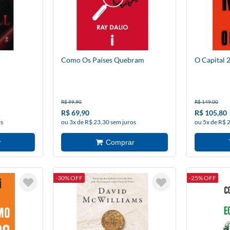
Como Os Países Quebram
O Capital 
R$ 99,90
R$ 149,00
R$ 69,90
R$ 105,80
os
ou 3x de R$ 23,30 sem juros
ou 5x de R$ 
-30% OFF
-25% OFF