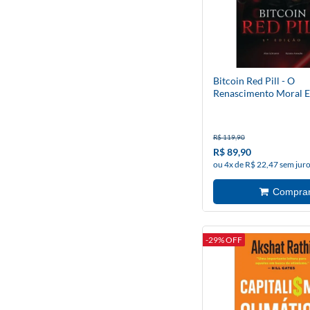
Bitcoin Red Pill - O
Renascimento Moral E
Tecnológico
R$ 119,90
R$ 89,90
ou 4x de R$ 22,47 sem jur
-29% OFF