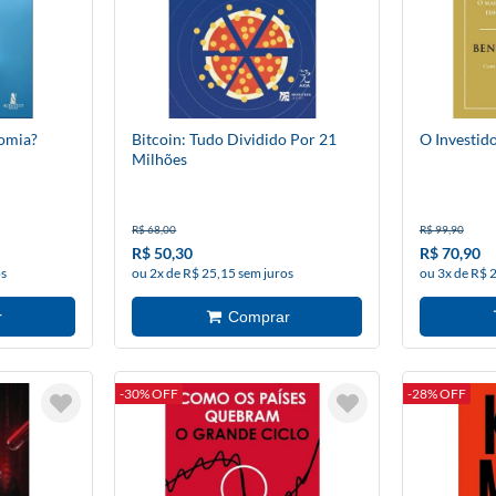
omia?
Bitcoin: Tudo Dividido Por 21
O Investido
Milhões
R$ 68,00
R$ 99,90
R$ 50,30
R$ 70,90
os
ou 2x de R$ 25,15 sem juros
ou 3x de R$ 
-30% OFF
-28% OFF