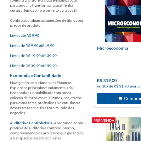
A leitura transforma vidas e estamos aqui
para ajudar a transformar a sua! Tenha
certeza, temos o livro perfeito para você!
Confira aqui algumas sugestões de títulos por
preços de produto:
Livros até R$ 9,90
Livros de R$ 9,90 até 19,90
Microeconomia
Livros de R$ 19,90 até 39,90
Livros de R$ 39,90 até 59,90
Economia e Contabilidade
R$ 319,00
Navegando pelo Mundo das Finanças.
ou 10x de R$ 31,90 sem ju
Explore os princípios fundamentais da
Economia e Contabilidade com nossa
coleção de livros especializados, projetados
para estudantes, profissionais e entusiastas
dessas áreas cruciais para o mundo dos
negócios.
PRÉ-VENDA
Auditoria e Controladoria:
Aprofunde-se nas
práticas de auditoria e controle interno,
compreendendo os processos que garantem
a transparência e eficiência nas