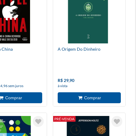
a China
A Origem Do Dinheiro
R$ 29,90
24,96 sem juros
à vista
PRÉ-VENDA