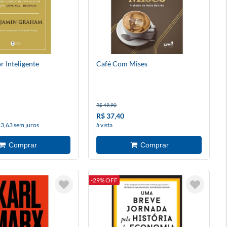
r Inteligente
Café Com Mises
R$ 49,90
R$ 37,40
23,63 sem juros
à vista
-29% OFF