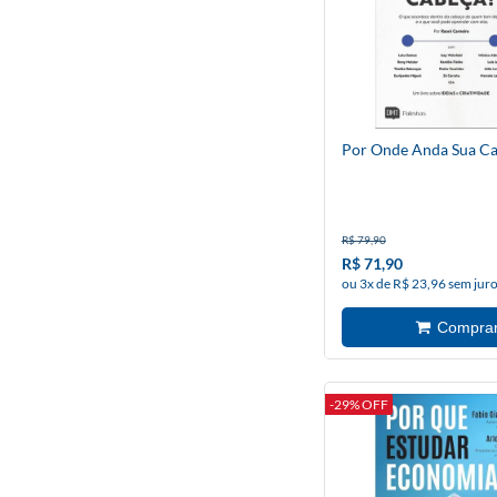
Por Onde Anda Sua C
R$ 79,90
R$ 71,90
ou 3x de R$ 23,96 sem jur
-29% OFF