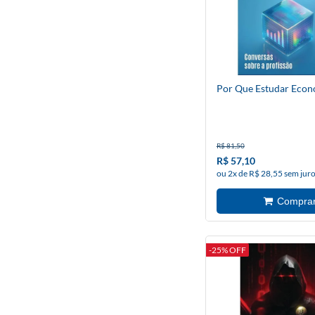
Por Que Estudar Econ
R$ 81,50
R$ 57,10
ou 2x de R$ 28,55 sem jur
-25% OFF