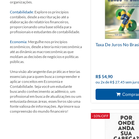
organizações.
Contabilidade:
Explore os princípios
contábeis, desde a escrituração até a
elaboração de relatórios financeiros,
proporcionando uma base sólida para
profissionais e estudantes de contabilidade.
Economia:
Mergulhe nos princípios
Taxa De Juros No Brasi
econômicos, desde a teoria microeconômica
até as dinâmicas macroeconômicas que
moldam as decisões de negócios e políticas
públicas.
Uma visão abrangente das práticas e teorias
R$ 54,90
essenciais para quem busca compreender e
aplicar conceitos em Economia e
ou 2x de R$ 27,45 sem jur
Contabilidade. Seja você um estudante
buscando conhecimento acadêmico, um
profissional em busca de atualizações ou um
entusiasta dessas áreas, esses livros são uma
fonte valiosa de informações. Aprimore sua
compreensão do mundo financeiro!
-10% OFF