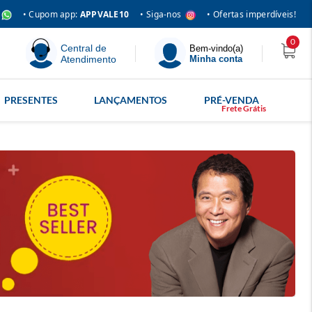
• Siga-nos
• Cupom app:
APPVALE10
• Ofertas imperdíveis!
0
Central de
Bem-vindo(a)
Atendimento
Minha conta
PRESENTES
LANÇAMENTOS
PRÉ-VENDA