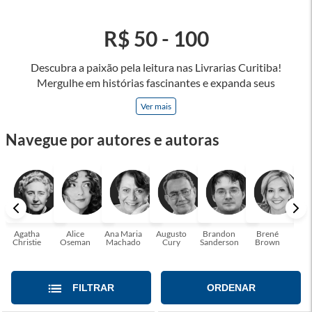
R$ 50 - 100
Descubra a paixão pela leitura nas Livrarias Curitiba!
Mergulhe em histórias fascinantes e expanda seus
horizontes, onde cada página é uma porta para novos
Ver mais
universos e perspectivas. Ler nos permite viajar sem sair do
lugar e enriquecer nossa mente, abrace o poder das palavras
Navegue por autores e autoras
e tenha a oportunidade de alcançar o seu crescimento
pessoal e profissional ou também mergulhe em histórias e
passe um tempo no mundo da imaginação! A leitura
transforma vidas e estamos aqui para ajudar a transformar a
sua! Tenha certeza, temos o livro perfeito para você!
Agatha
Alice
Ana Maria
Augusto
Brandon
Brené
C. S
Christie
Oseman
Machado
Cury
Sanderson
Brown
FILTRAR
ORDENAR