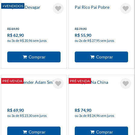
+VENDIDOS
Rápido E Devagar
Pai Rico Pai Pobre
R$ 89,90
R$ 79,90
R$ 62,90
R$ 55,90
ou 3x de R$ 20,96 sem juros
ou 2x de R$ 27,95 sem juros
PRÉ-VENDA
PRÉ-VENDA
Para Entender Adam Smith
A Apple Na China
R$ 69,90
R$ 74,90
ou 3x de R$ 23,30 sem juros
ou 3x de R$ 24,96 sem juros