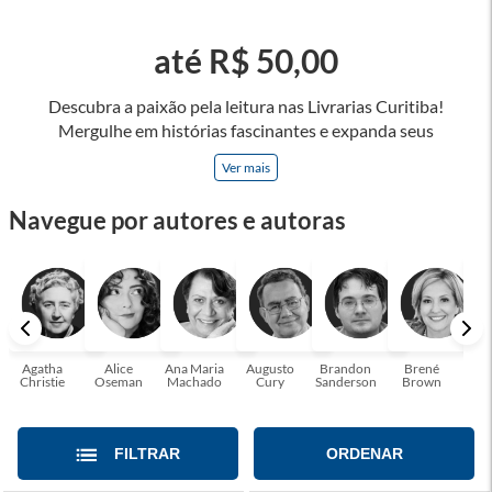
até R$ 50,00
Descubra a paixão pela leitura nas Livrarias Curitiba!
Mergulhe em histórias fascinantes e expanda seus
horizontes, onde cada página é uma porta para novos
Ver mais
universos e perspectivas. Ler nos permite viajar sem sair do
lugar e enriquecer nossa mente, abrace o poder das palavras
Navegue por autores e autoras
e tenha a oportunidade de alcançar o seu crescimento
pessoal e profissional ou também mergulhe em histórias e
passe um tempo no mundo da imaginação! A leitura
transforma vidas e estamos aqui para ajudar a transformar a
sua! Tenha certeza, temos o livro perfeito para você!
Agatha
Alice
Ana Maria
Augusto
Brandon
Brené
C. S
Christie
Oseman
Machado
Cury
Sanderson
Brown
FILTRAR
ORDENAR