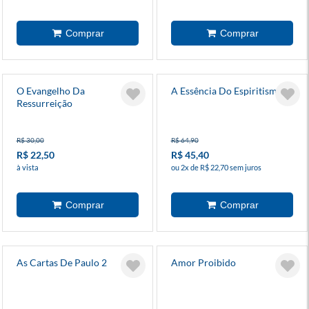
O Evangelho Da
A Essência Do Espiritismo
Ressurreição
R$ 30,00
R$ 64,90
R$ 22,50
R$ 45,40
à vista
ou 2x de R$ 22,70 sem juros
As Cartas De Paulo 2
Amor Proibido