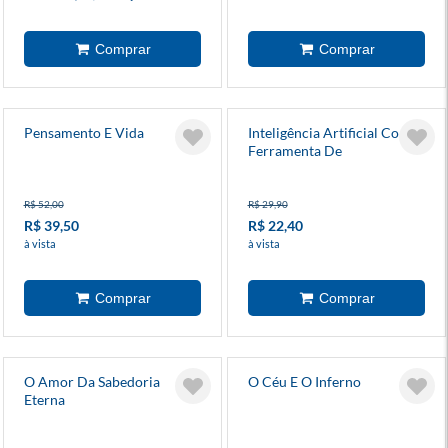
Pensamento E Vida
Inteligência Artificial Como
Ferramenta De
Evangelização
R$ 52,00
R$ 29,90
R$ 39,50
R$ 22,40
à vista
à vista
O Amor Da Sabedoria
O Céu E O Inferno
Eterna