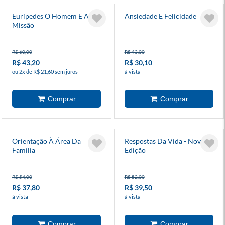
Eurípedes O Homem E A
Ansiedade E Felicidade
Missão
R$ 60,00
R$ 43,00
R$ 43,20
R$ 30,10
ou 2x de R$ 21,60 sem juros
à vista
Orientação À Área Da
Respostas Da Vida - Nova
Família
Edição
R$ 54,00
R$ 52,00
R$ 37,80
R$ 39,50
à vista
à vista