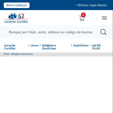
Bem-vindo(a)!
• Ofertas imperdíveis!
0
Livrarias
Livros
Religiões e
Espiritismo
até R$
Curitiba
Doutrinas
50,00