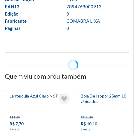
EAN13
7894768000913
Edição
0
Fabricante
COMABRA LIXA
Páginas
0
Quem viu comprou também
Lantejoula Azul Claro N6 P 10gr
Bola De Isopor 25mm 10
Unidades
R$ 8,60
R$ 11,20
R$ 7,70
R$ 10,10
à vista
à vista