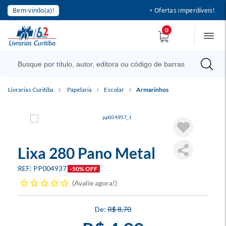
Bem-vindo(a)!
• Ofertas imperdíveis!
0
Livrarias Curitiba
Papelaria
Escolar
Armarinhos
Lixa 280 Pano Metal
PP004937
-50% OFF
Avalie agora!
R$ 8,70